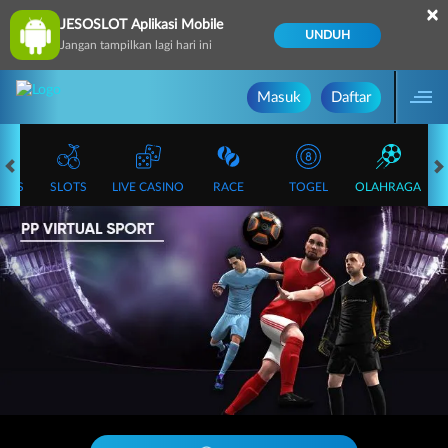
×
JESOSLOT Aplikasi Mobile
UNDUH
Jangan tampilkan lagi hari ini
Masuk
Daftar
MES
SLOTS
LIVE CASINO
RACE
TOGEL
OLAHRAGA
CR