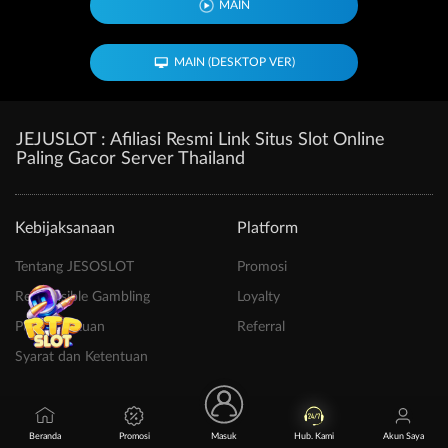
MAIN
MAIN (DESKTOP VER)
JEJUSLOT : Afiliasi Resmi Link Situs Slot Online
Paling Gacor Server Thailand
Kebijaksanaan
Platform
Tentang JESOSLOT
Promosi
Responsible Gambling
Loyalty
Pusat Bantuan
Referral
Syarat dan Ketentuan
Kategori
Dukungan
Beranda
Promosi
Masuk
Hub. Kami
Akun Saya