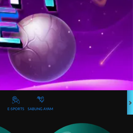
E-SPORTS
SABUNG AYAM