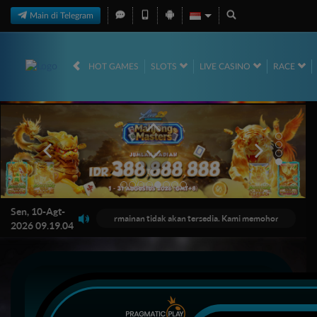
Main di Telegram
HOT GAMES
SLOTS
LIVE CASINO
RACE
Sen, 10-Agt-
ktu ini, PP Virtual Sports permainan tidak akan tersedia. Kami memohon maaf atas 
2026 09.19.04