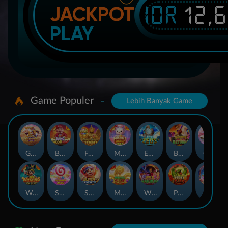
IDR
12,
JACKPOT
PLAY
Game Populer
Lebih Banyak Game
Gates of Olympus POP
Bang Gacor 1000
Fortune Garuda 1000
Mochi Mania 1000
Epic Ze Zeus
BANDITO RETURNS
Gates of Olympus Roulette
Wukong - Black Scatter
Sweet Bonanza 2500
SUPER ELEMENTS 2
Mahjong Wins Triple Pot
Wild Bandito
Pedas Gila
Lucky Neko