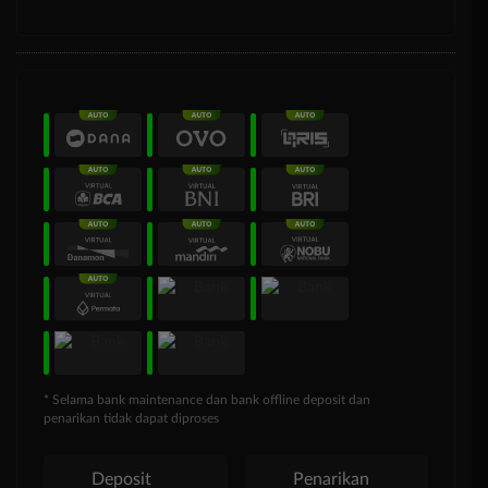
* Selama bank maintenance dan bank offline deposit dan
penarikan tidak dapat diproses
Deposit
Penarikan