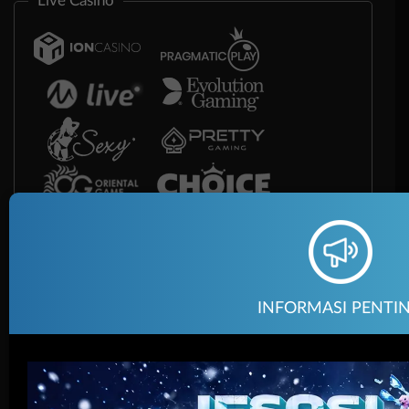
Live Casino
INFORMASI PENTI
Race
Togel