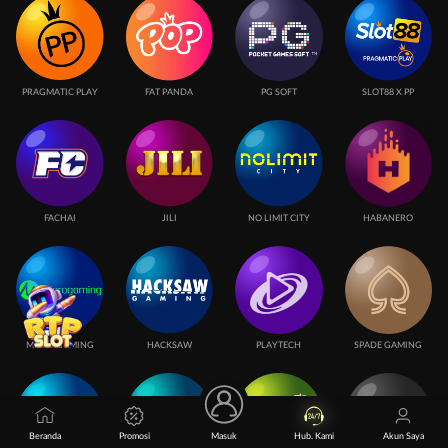
PRAGMATIC PLAY
FAT PANDA
PG SOFT
SLOT88 X PP
FACHAI
JILI
NO LIMIT CITY
HABANERO
MICROGAMING
HACKSAW
PLAYTECH
SPADE GAMING
Beranda
Promosi
Masuk
Hub. Kami
Akun Saya