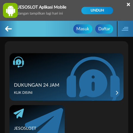
×
JESOSLOT Aplikasi Mobile
UNDUH
Jangan tampilkan lagi hari ini
Masuk
Daftar
DUKUNGAN 24 JAM
KLIK DISINI
JESOSLOTT