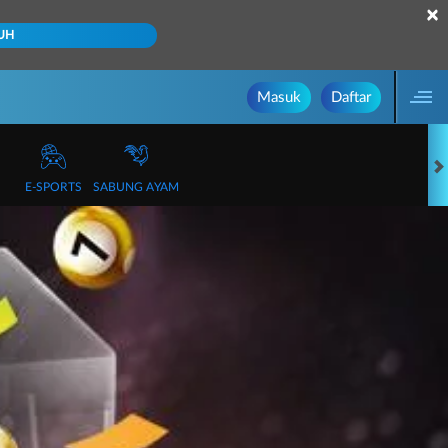
×
UH
Masuk
Daftar
E-SPORTS
SABUNG AYAM