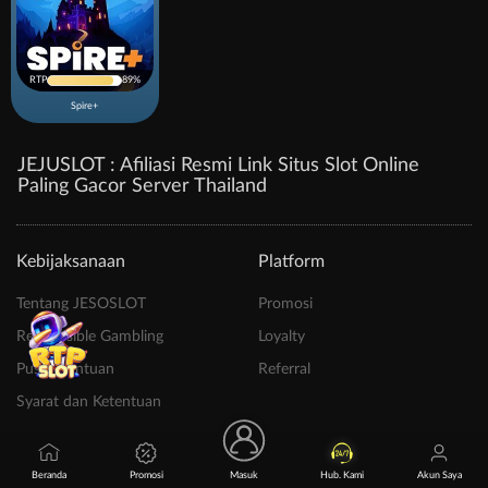
RTP
89%
Spire+
JEJUSLOT : Afiliasi Resmi Link Situs Slot Online
Paling Gacor Server Thailand
Kebijaksanaan
Platform
Tentang JESOSLOT
Promosi
Responsible Gambling
Loyalty
Pusat Bantuan
Referral
Syarat dan Ketentuan
Kategori
Dukungan
Beranda
Promosi
Masuk
Hub. Kami
Akun Saya