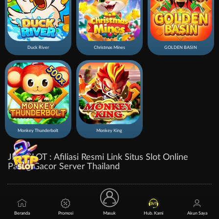
Duck River
Christmas Mines
GOLDEN BASIN
Monkey Thunderbolt
Monkey King
JEJUSLOT : Afiliasi Resmi Link Situs Slot Online
Paling Gacor Server Thailand
Kebijaksanaan
Platform
Beranda
Promosi
Masuk
Hub. Kami
Akun Saya