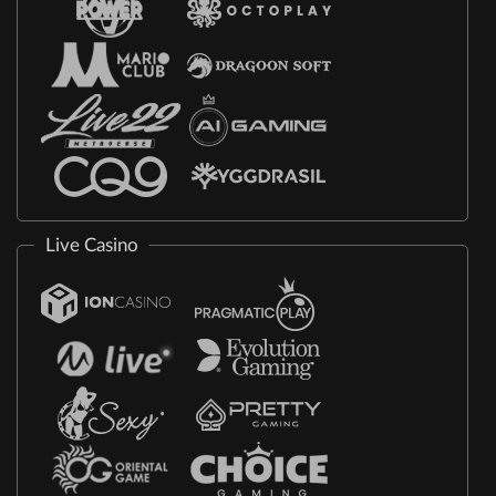
Live Casino