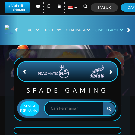
Main di
MASUK
DAF
Telegram
VE CASINO
RACE
TOGEL
OLAHRAGA
CRASH GAME
AR
SPADE GAMING
SEMUA
PERMAINAN