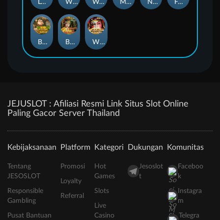
Legendary5
Winning Mask
Wukong
Moonlight Treasure
Napoleon
Four Treasures
Banana Saga
Beauty And The Kingdom
Winning Mask II
JEJUSLOT : Afiliasi Resmi Link Situs Slot Online
Paling Gacor Server Thailand
Kebijaksanaan
Platform
Kategori
Dukungan
Komunitas
Tentang
Promosi
Hot
Jesoslot
Faceboo
JESOSLOT
Games
t
k
Loyalty
Responsible
Slots
Instagra
Referral
Gambling
m
Live
Pusat Bantuan
Casino
Telegra