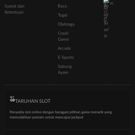
m
Syarat dan
Race
Ketentuan
Togel
Olahraga
Crash
Game
Arcade
E-Sports
Sabung
Ayam
TARUHAN SLOT
Penyedia slot online dengan beragam pilihan game menarik yang
memudahkan pemain untuk mencapai jackpot