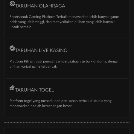
TARUHAN OLAHRAGA
Sportsbook Gaming Platform Terbaik menawarkan lebih banyak game,
odds yang lebih tinggi, dan menyediakan pilihan yang lebih banyak
untuk pemain.
TARUHAN LIVE KASINO
Platform Pilihan bagi perusahaan-perusahaan terbaik di dunia, dengan
pilihan variasi game terbanyak
TARUHAN TOGEL
Platform togel yang menarik dari perusahan terbaik di dunia yang
menawarkan hadiah kemenangan besar