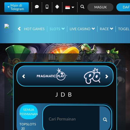
Main di
MASUK
DAF
Telegram
IDR
12,685,279,
HOT GAMES
SLOTS
LIVE CASINO
RACE
TOGE
JDB
SEMUA
PERMAINAN
TOP
SLOTS
20