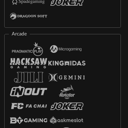
Arcade