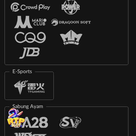
E-Sports
Sabung Ayam