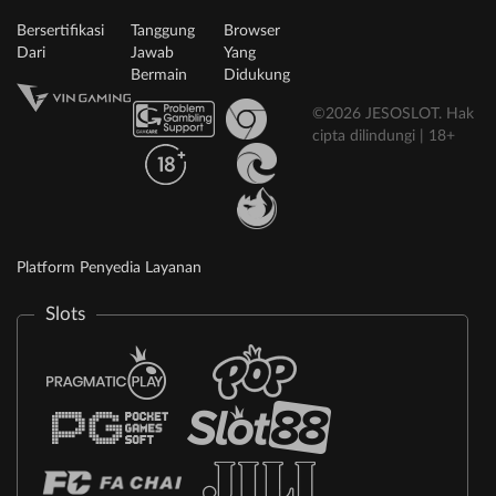
Bersertifikasi
Tanggung
Browser
Dari
Jawab
Yang
Bermain
Didukung
©2026 JESOSLOT. Hak
cipta dilindungi | 18+
Platform Penyedia Layanan
Slots