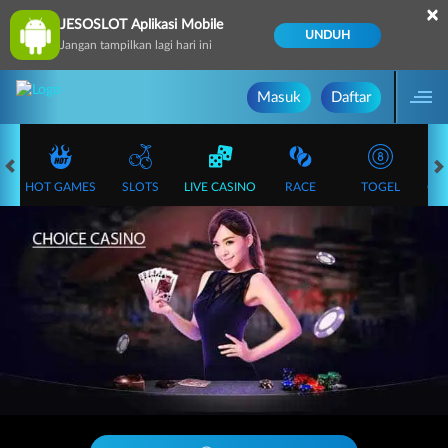
×
JESOSLOT Aplikasi Mobile
UNDUH
Jangan tampilkan lagi hari ini
Masuk
Daftar
HOT GAMES
SLOTS
LIVE CASINO
RACE
TOGEL
OL