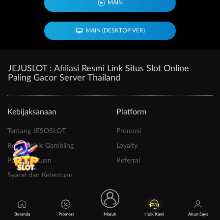
MAIN
MAIN (DESKTOP VER)
JEJUSLOT : Afiliasi Resmi Link Situs Slot Online
Paling Gacor Server Thailand
Kebijaksanaan
Platform
Tentang JESOSLOT
Promosi
Responsible Gambling
Loyalty
Pusat Bantuan
Referral
Syarat dan Ketentuan
Kategori
Dukungan
Beranda
Promosi
Masuk
Hub. Kami
Akun Saya