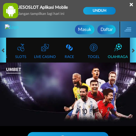
×
JESOSLOT Aplikasi Mobile
UNDUH
Jangan tampilkan lagi hari ini
Masuk
Daftar
MES
SLOTS
LIVE CASINO
RACE
TOGEL
OLAHRAGA
CR