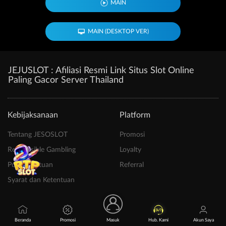
MAIN
MAIN (DESKTOP VER)
JEJUSLOT : Afiliasi Resmi Link Situs Slot Online
Paling Gacor Server Thailand
Kebijaksanaan
Platform
Tentang JESOSLOT
Promosi
Responsible Gambling
Loyalty
Pusat Bantuan
Referral
Syarat dan Ketentuan
Kategori
Dukungan
Beranda
Promosi
Masuk
Hub. Kami
Akun Saya