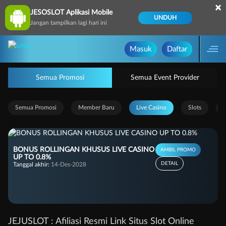
×
JESOSLOT Aplikasi Mobile
UNDUH
Jangan tampilkan lagi hari ini
Masuk
Daftar
Semua Promosi
Semua Event Provider
Semua Promosi
Member Baru
Live Casino
Slots
P
BONUS ROLLINGAN KHUSUS LIVE CASINO
AMBIL PROMO
UP TO 0.8%
DETAIL
Tanggal akhir:
14-Des-2028
JEJUSLOT : Afiliasi Resmi Link Situs Slot Online