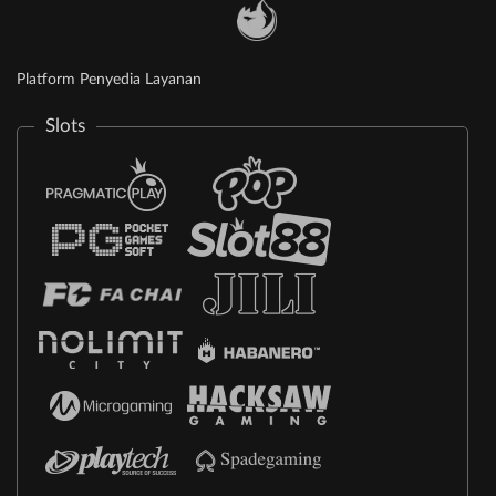
Platform Penyedia Layanan
Slots