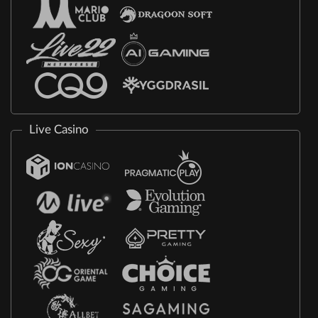
Live Casino