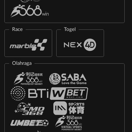
Race
Togel
Olahraga