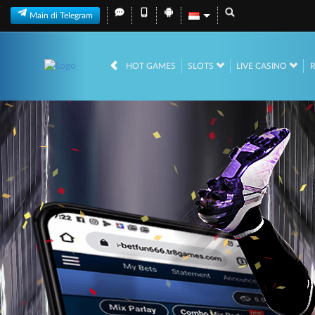
Main di Telegram
HOT GAMES
SLOTS
LIVE CASINO