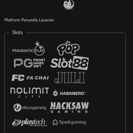
Platform Penyedia Layanan
Slots