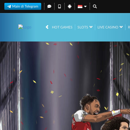
Main di Telegram
HOT GAMES
SLOTS
LIVE CASINO