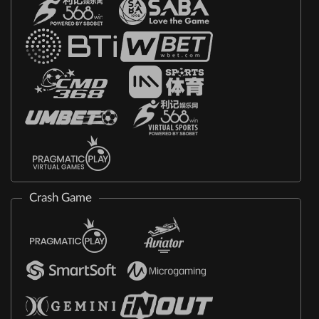
Crash Game