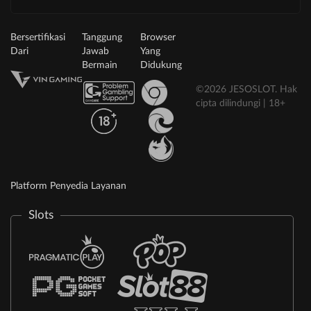
Bersertifikasi
Tanggung
Browser
Dari
Jawab
Yang
Bermain
Didukung
©2026 JESOSLOT. Hak
cipta dilindungi | 18+
Platform Penyedia Layanan
Slots