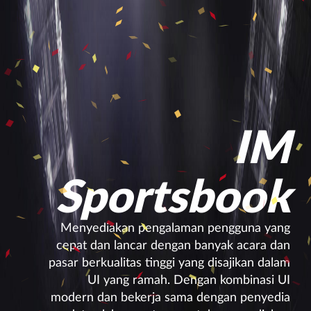
IM
Sportsbook
Menyediakan pengalaman pengguna yang
cepat dan lancar dengan banyak acara dan
pasar berkualitas tinggi yang disajikan dalam
UI yang ramah. Dengan kombinasi UI
modern dan bekerja sama dengan penyedia