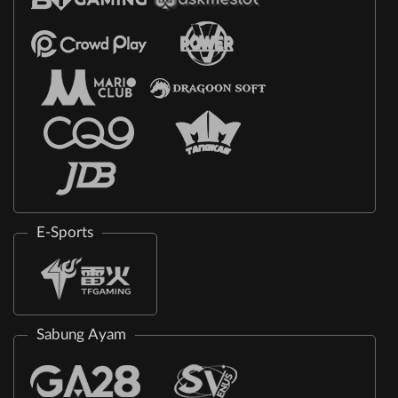
E-Sports
Sabung Ayam