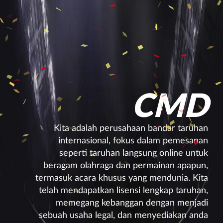
CMD
Kita adalah perusahaan bandar taruhan
internasional, fokus dalam pemesanan
seperti taruhan langsung online untuk
beragam olahraga dan permainan apapun,
termasuk acara khusus yang mendunia. Kita
telah mendapatkan lisensi lengkap taruhan,
memegang kebanggan dengan menjadi
sebuah usaha legal, dan menyediakan anda