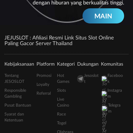
dengan hiburan yang berkualitas tinggi.
MAIN
JEJUSLOT : Afiliasi Resmi Link Situs Slot Online
Paling Gacor Server Thailand
Kebijaksanaan
Platform
Kategori
Dukungan
Komunitas
Tentang
Promosi
Hot
Jesoslot
Faceboo
JESOSLOT
Games
t
k
Loyalty
Responsible
Slots
Instagra
Referral
Gambling
m
Live
Pusat Bantuan
Casino
Telegra
m
Syarat dan
Race
Ketentuan
Togel
Olahraga