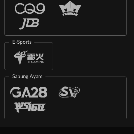
E-Sports
Sabung Ayam