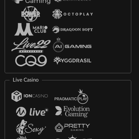
Live Casino