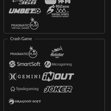
Crash Game