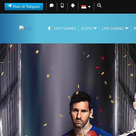
Main di Telegram
HOT GAMES
SLOTS
LIVE CASINO