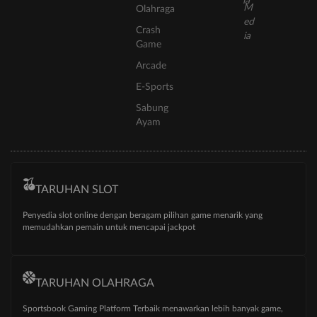
Olahraga
Crash
Game
Arcade
E-Sports
Sabung
Ayam
TARUHAN SLOT
Penyedia slot online dengan beragam pilihan game menarik yang
memudahkan pemain untuk mencapai jackpot
TARUHAN OLAHRAGA
Sportsbook Gaming Platform Terbaik menawarkan lebih banyak game,