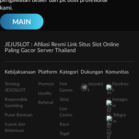
pengawasan dealer dan pit boss profesional
kami.
MAIN
JEJUSLOT : Afiliasi Resmi Link Situs Slot Online
Paling Gacor Server Thailand
Kebijaksanaan
Platform
Kategori
Dukungan
Komunitas
Tentang
Promosi
Hot
Jesoslot
Faceboo
JESOSLOT
Games
t
k
Loyalty
Responsible
Slots
Instagra
Referral
Gambling
m
Live
Pusat Bantuan
Casino
Telegra
m
Syarat dan
Race
Ketentuan
Togel