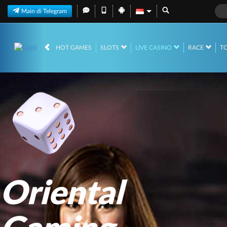
Main di Telegram
HOT GAMES
SLOTS
LIVE CASINO
RACE
T
Oriental