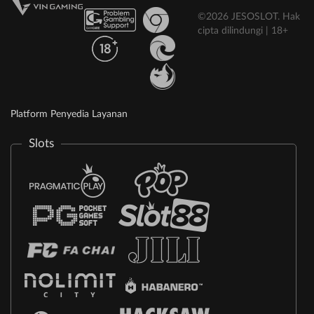
©2026 JESOSLOT. Hak
cipta dilindungi | 18+
Platform Penyedia Layanan
Slots