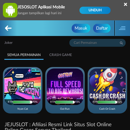
×
JESOSLOT Aplikasi Mobile
UNDUH
Jangan tampilkan lagi hari ini
Masuk
Daftar
Joker
SEMUA PERMAINAN
CRASH GAME
RTP
90%
RTP
93%
RTP
92%
Nyan Cat
Out Run
Cash Or Crash
JEJUSLOT : Afiliasi Resmi Link Situs Slot Online