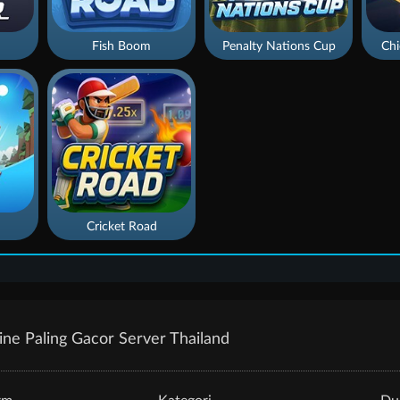
Fish Boom
Penalty Nations Cup
Chi
Cricket Road
line Paling Gacor Server Thailand