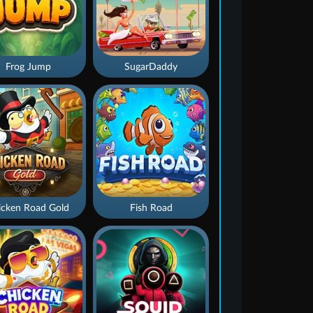
Frog Jump
SugarDaddy
icken Road Gold
Fish Road