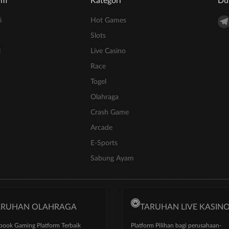
rm
Kategori
Du
i
Hot Games
Slots
l
Live Casino
Race
Togel
Olahraga
Crash Game
Arcade
E-Sports
Sabung Ayam
ARUHAN OLAHRAGA
TARUHAN LIVE KASIN
book Gaming Platform Terbaik
Platform Pilihan bagi perusahaan-