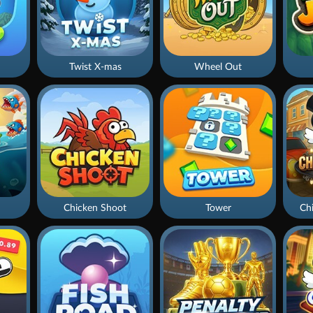
Twist X-mas
Wheel Out
Chicken Shoot
Tower
Ch