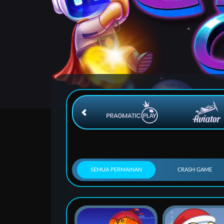
SEMUA PERMAINAN
CRASH GAME