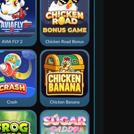
AVIA FLY 2
Chicken Road Bonus
Crash
Chicken Banana