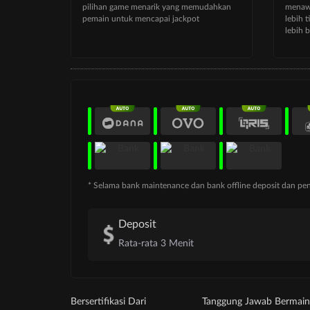
pilihan game menarik yang memudahkan
menawa
pemain untuk mencapai jackpot
lebih 
lebih 
* Selama bank maintenance dan bank offline deposit dan pen
Deposit
Rata-rata 3 Menit
Bersertifikasi Dari
Tanggung Jawab Bermain