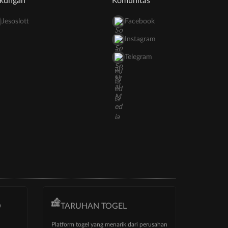
kungan
Komunitas
Jesoslott
Facebook
Instagram
Telegram
O
TARUHAN TOGEL
Platform togel yang menarik dari perusahan