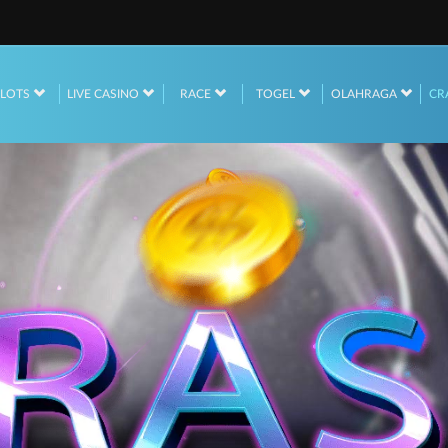
SLOTS
LIVE CASINO
RACE
TOGEL
OLAHRAGA
CR