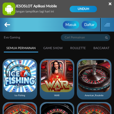
×
JESOSLOT Aplikasi Mobile
UNDUH
Jangan tampilkan lagi hari ini
Masuk
Daftar
Evo Gaming
SEMUA PERMAINAN
GAME SHOW
ROULETTE
BACCARAT
Ice Fishing
WAR
American_Roulette