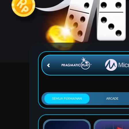
SEMUA PERMAINAN
ARCADE