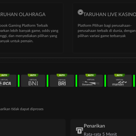
ARUHAN OLAHRAGA
TARUHAN LIVE KASIN
book Gaming Platform Terbaik
Platform Pilihan bagi perusahaan-
rkan lebih banyak game, odds yang
perusahaan terbaik di dunia, dengan
tinggi, dan menyediakan pilihan yang
pilihan variasi game terbanyak
banyak untuk pemain.
arikan tidak dapat diproses
Penarikan
Rata-rata 5 Menit