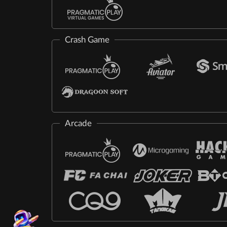
Crash Game
Arcade